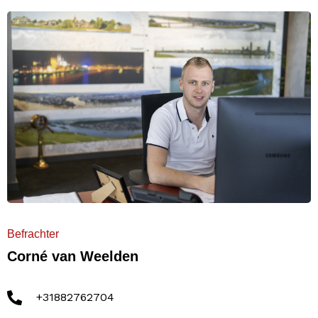
Befrachter
Corné van Weelden
+31882762704