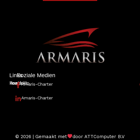
Links
Soziale Medien
Portfolio
Team
Kontakt
Amaris-Charter
Amaris-Charter
© 2026 | Gemaakt met
door ATTComputer B.V