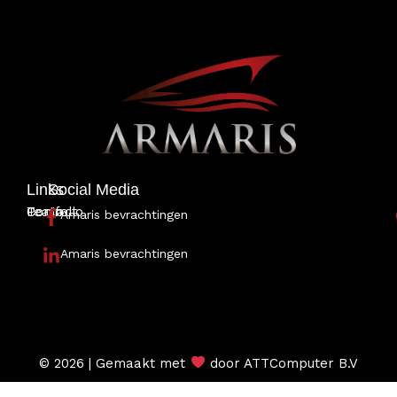
Links
Social Media
Portfolio
Team
Contact
Amaris bevrachtingen
Amaris bevrachtingen
© 2026 | Gemaakt met
door ATTComputer B.V