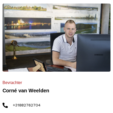
Bevrachter
Corné van Weelden
+31882762704