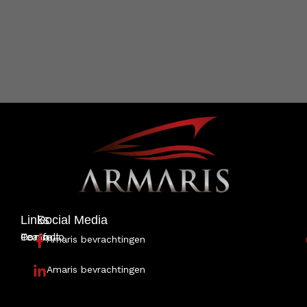
Links
Social Media
Portfolio
Team
Contact
Amaris bevrachtingen
Amaris bevrachtingen