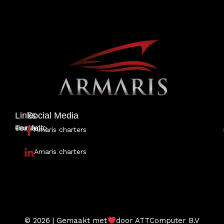
Links
Social Media
Portfolio
Team
Contact
Amaris charters
Amaris charters
© 2026 | Gemaakt met
door ATTComputer B.V