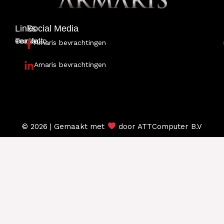
Links
Social Media
Portfolio
Team
Contact
Amaris bevrachtingen
Amaris bevrachtingen
© 2026 | Gemaakt met
door ATTComputer B.V