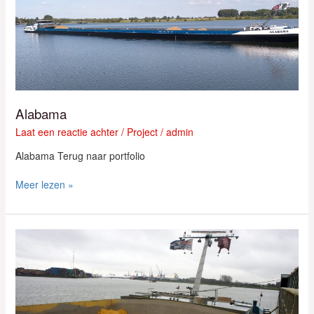
Alabama
Laat een reactie achter
/
Project
/
admin
Alabama Terug naar portfolio
Meer lezen »
Bulkladingen